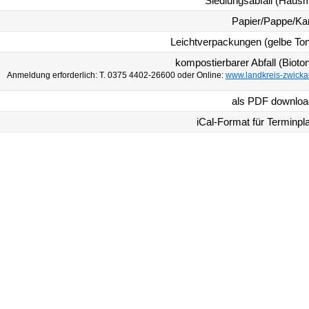
Siedlungsabfall (Hausm
Papier/Pappe/Ka
Leichtverpackungen (gelbe To
kompostierbarer Abfall (Bioto
Anmeldung erforderlich: T. 0375 4402-26600 oder Online:
www.landkreis-zwicka
als PDF downlo
iCal-Format für Terminpl