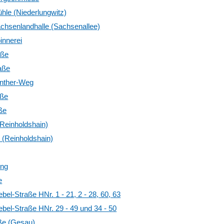
hle (Niederlungwitz)
chsenlandhalle (Sachsenallee)
innerei
aße
aße
nther-Weg
aße
ße
(Reinholdshain)
 (Reinholdshain)
ung
e
bel-Straße HNr. 1 - 21, 2 - 28, 60, 63
bel-Straße HNr. 29 - 49 und 34 - 50
ße (Gesau)