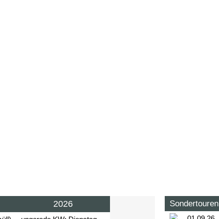
2026
Sondertouren
01.09.26