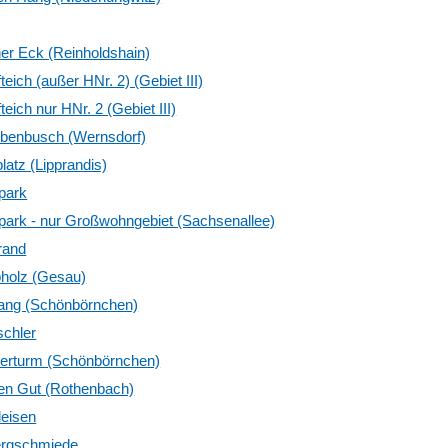
er Eck (Reinholdshain)
eich (außer HNr. 2) (Gebiet III)
eich nur HNr. 2 (Gebiet III)
benbusch (Wernsdorf)
latz (Lipprandis)
park
ark - nur Großwohngebiet (Sachsenallee)
rand
holz (Gesau)
ng (Schönbörnchen)
schler
rturm (Schönbörnchen)
n Gut (Rothenbach)
leisen
ergschmiede