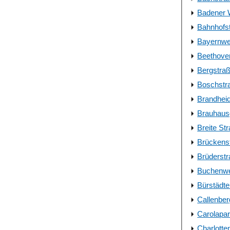
Badener
Bahnhofs
Bayernw
Beethoven
Bergstraß
Boschstra
Brandhei
Brauhau
Breite St
Brückens
Brüderst
Buchenwe
Bürstädte
Callenber
Carolapa
Charlotte