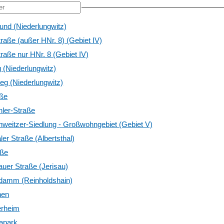
und (Niederlungwitz)
traße (außer HNr. 8) (Gebiet IV)
traße nur HNr. 8 (Gebiet IV)
(Niederlungwitz)
g (Niederlungwitz)
aße
hler-Straße
hweitzer-Siedlung - Großwohngebiet (Gebiet V)
ler Straße (Albertsthal)
aße
sauer Straße (Jerisau)
amm (Reinholdshain)
nen
rheim
apark