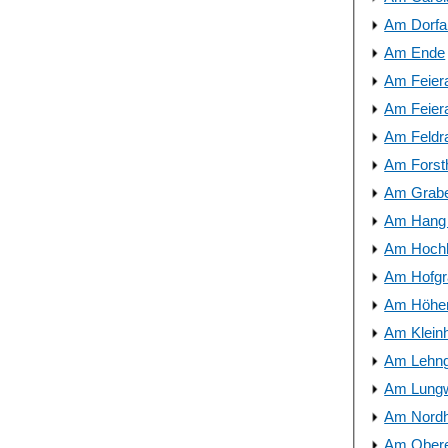
Am Dorfan
Am Ende
Am Feier
Am Feier
Am Feldra
Am Forst
Am Grab
Am Hang 
Am Hoch
Am Hofgr
Am Höhe
Am Klein
Am Lehn
Am Lungw
Am Nord
Am Obere