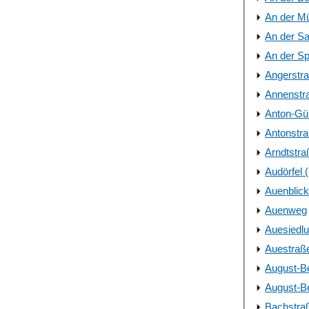
An der Mü
An der Sa
An der Sp
Angerstr
Annenstr
Anton-Gü
Antonstr
Arndtstra
Audörfel 
Auenblick
Auenweg
Auesiedl
Auestraß
August-Be
August-Be
Bachstra