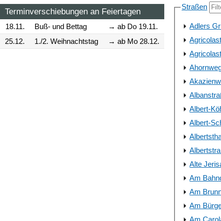
Straßen
Terminverschiebungen an Feiertagen
Adlers Gr
18.11.
Buß- und Bettag
→ ab Do 19.11.
Agricolas
25.12.
1./2. Weihnachtstag
→ ab Mo 28.12.
Agricolas
Ahornweg 
Akazienwe
Albanstr
Albert-Kö
Albert-Sc
Albertstha
Albertstr
Alte Jeri
Am Bahnd
Am Brun
Am Bürge
Am Carol