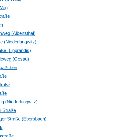
 Weg
traße
eg
weg (Albertsthal)
e (Niederlungwitz)
ße (Lipprandis)
deweg (Gesau)
sgäßchen
raße
traße
raße
g (Niederlungwitz)
r Straße
ger Straße (Ebersbach)
rk
nstraße