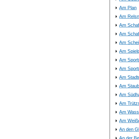
Am Plan
Am Relsn
Am Schaft
Am Schaft
Am Schei
Am Spielp
Am Sport
Am Sportp
Am Stadt
Am Staub
Am Südha
Am Trütz
Am Wasse
Am Weiße
An den G
An der B