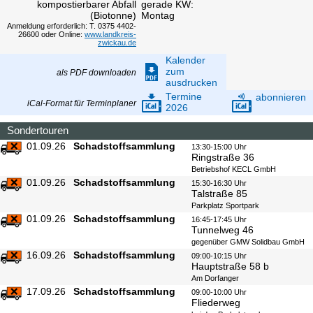
kompostierbarer Abfall
gerade KW:
(Biotonne)
Montag
Anmeldung erforderlich: T. 0375 4402-
26600 oder Online:
www.landkreis-
zwickau.de
Kalender
zum
als PDF downloaden
ausdrucken
Termine
abonnieren
iCal-Format für Terminplaner
2026
Sondertouren
01.09.26
Schadstoffsammlung
13:30-15:00 Uhr
Ringstraße 36
Betriebshof KECL GmbH
01.09.26
Schadstoffsammlung
15:30-16:30 Uhr
Talstraße 85
Parkplatz Sportpark
01.09.26
Schadstoffsammlung
16:45-17:45 Uhr
Tunnelweg 46
gegenüber GMW Solidbau GmbH
16.09.26
Schadstoffsammlung
09:00-10:15 Uhr
Hauptstraße 58 b
Am Dorfanger
17.09.26
Schadstoffsammlung
09:00-10:00 Uhr
Fliederweg