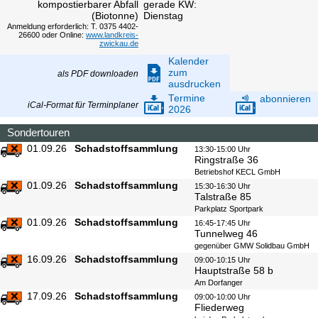
kompostierbarer Abfall
gerade KW:
(Biotonne)
Dienstag
Anmeldung erforderlich: T. 0375 4402-
26600 oder Online:
www.landkreis-
zwickau.de
Kalender
zum
als PDF downloaden
ausdrucken
Termine
abonnieren
iCal-Format für Terminplaner
2026
Sondertouren
01.09.26
Schadstoffsammlung
13:30-15:00 Uhr
Ringstraße 36
Betriebshof KECL GmbH
01.09.26
Schadstoffsammlung
15:30-16:30 Uhr
Talstraße 85
Parkplatz Sportpark
01.09.26
Schadstoffsammlung
16:45-17:45 Uhr
Tunnelweg 46
gegenüber GMW Solidbau GmbH
16.09.26
Schadstoffsammlung
09:00-10:15 Uhr
Hauptstraße 58 b
Am Dorfanger
17.09.26
Schadstoffsammlung
09:00-10:00 Uhr
Fliederweg