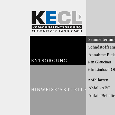
Sammeltermin
Schadstoffsa
Annahme Elekt
ENTSORGUNG
in Glauchau
in Limbach-O
Abfallarten
Abfall-ABC
HINWEISE/AKTUELLES
Abfall-Behält