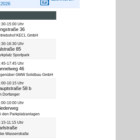
2026
:30-15:00 Uhr
ingstraße 36
triebshof KECL GmbH
:30-16:30 Uhr
alstraße 85
rkplatz Sportpark
:45-17:45 Uhr
unnelweg 46
egenüber GMW Solidbau GmbH
:00-10:15 Uhr
auptstraße 58 b
 Dorfanger
:00-10:00 Uhr
liederweg
i den Parkplatzanlagen
:15-11:15 Uhr
arlstraße
ke Wasserstraße