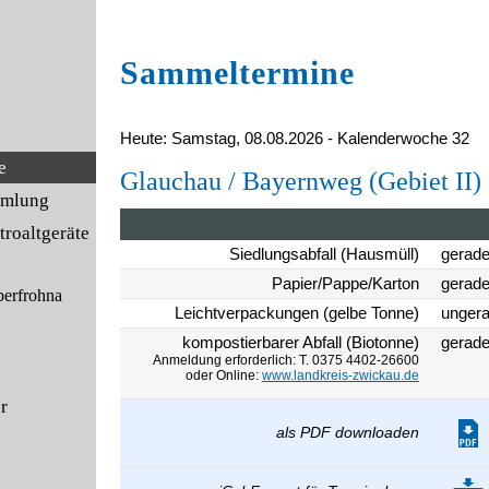
Sammeltermine
Heute: Samstag, 08.08.2026 - Kalenderwoche 32
e
Glauchau / Bayernweg (Gebiet II)
mmlung
roaltgeräte
Siedlungsabfall (Hausmüll)
gerad
Papier/Pappe/Karton
gerad
berfrohna
Leichtverpackungen (gelbe Tonne)
unger
kompostierbarer Abfall (Biotonne)
gerad
Anmeldung erforderlich: T. 0375 4402-26600
oder Online:
www.landkreis-zwickau.de
er
als PDF downloaden