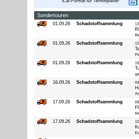
iCal-Format für Terminplaner
Sondertouren
01.09.26
Schadstoffsammlung
13
R
Be
01.09.26
Schadstoffsammlung
15
T
Pa
01.09.26
Schadstoffsammlung
16
T
g
16.09.26
Schadstoffsammlung
09
H
Am
17.09.26
Schadstoffsammlung
09
F
be
17.09.26
Schadstoffsammlung
10
K
Ec