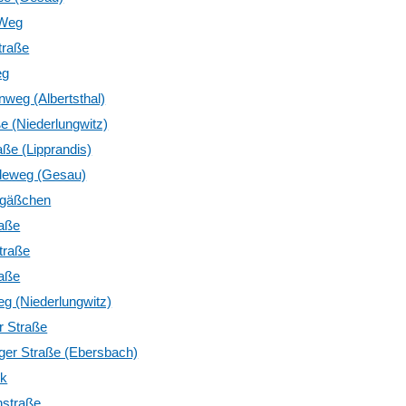
 Weg
traße
eg
weg (Albertsthal)
e (Niederlungwitz)
ße (Lipprandis)
deweg (Gesau)
sgäßchen
raße
traße
raße
g (Niederlungwitz)
r Straße
ger Straße (Ebersbach)
rk
nstraße