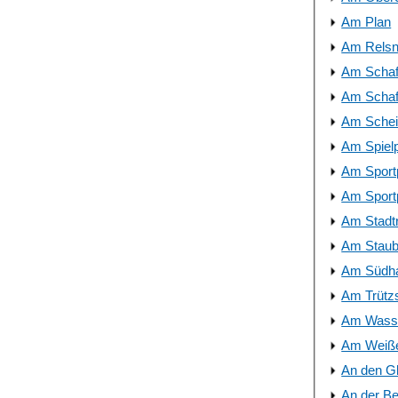
Am Plan
Am Relsn
Am Schaft
Am Schaft
Am Schei
Am Spielp
Am Sport
Am Sportp
Am Stadt
Am Staub
Am Südha
Am Trütz
Am Wasse
Am Weiße
An den G
An der B