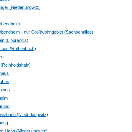
ger (Niederlungwitz)
abendheim
abendheim - nur Großwohngebiet (Sachsenallee)
in (Lipprandis)
haus (Rothenbach)
en
(Reinholdshain)
haus
aben
nweg
heim
grund
itzbach (Niederlungwitz)
hang
n Hang (Niederlungwitz)