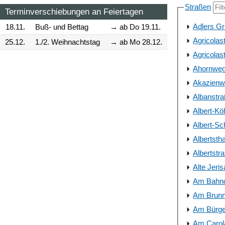
Straßen
Terminverschiebungen an Feiertagen
Adlers Gr
18.11.
Buß- und Bettag
→ ab Do 19.11.
Agricolas
25.12.
1./2. Weihnachtstag
→ ab Mo 28.12.
Agricolas
Ahornweg 
Akazienwe
Albanstr
Albert-Kö
Albert-Sc
Albertstha
Albertstr
Alte Jeri
Am Bahnd
Am Brun
Am Bürge
Am Carol