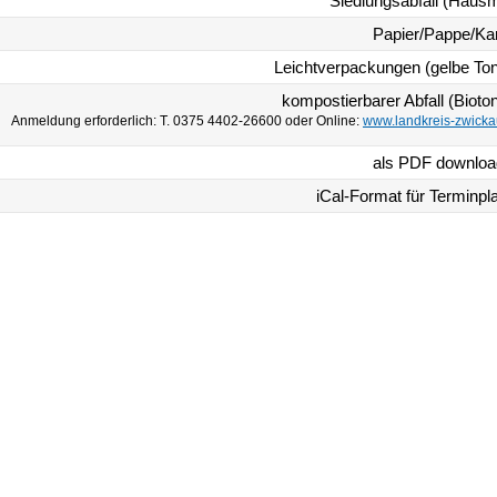
Siedlungsabfall (Hausm
Papier/Pappe/Ka
Leichtverpackungen (gelbe To
kompostierbarer Abfall (Bioto
Anmeldung erforderlich: T. 0375 4402-26600 oder Online:
www.landkreis-zwicka
als PDF downlo
iCal-Format für Terminpl