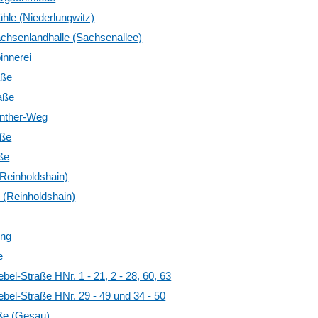
hle (Niederlungwitz)
chsenlandhalle (Sachsenallee)
innerei
aße
aße
nther-Weg
aße
ße
(Reinholdshain)
 (Reinholdshain)
ung
e
bel-Straße HNr. 1 - 21, 2 - 28, 60, 63
bel-Straße HNr. 29 - 49 und 34 - 50
ße (Gesau)