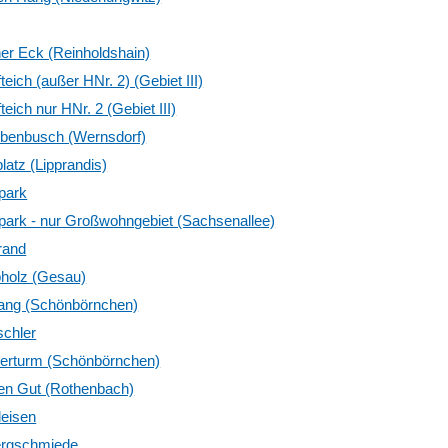
er Eck (Reinholdshain)
eich (außer HNr. 2) (Gebiet III)
eich nur HNr. 2 (Gebiet III)
benbusch (Wernsdorf)
latz (Lipprandis)
park
ark - nur Großwohngebiet (Sachsenallee)
rand
holz (Gesau)
ng (Schönbörnchen)
schler
rturm (Schönbörnchen)
n Gut (Rothenbach)
leisen
ergschmiede