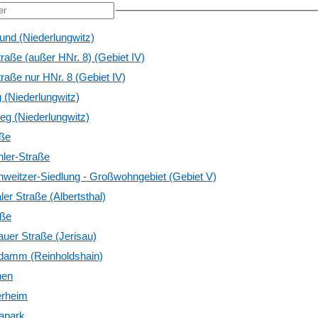
und (Niederlungwitz)
traße (außer HNr. 8) (Gebiet IV)
traße nur HNr. 8 (Gebiet IV)
(Niederlungwitz)
g (Niederlungwitz)
aße
hler-Straße
hweitzer-Siedlung - Großwohngebiet (Gebiet V)
ler Straße (Albertsthal)
aße
sauer Straße (Jerisau)
amm (Reinholdshain)
nen
rheim
apark