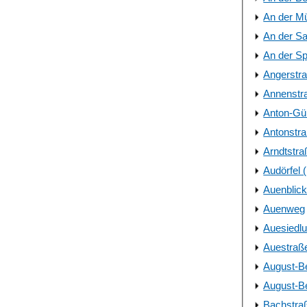
An der Mü
An der Sa
An der Sp
Angerstr
Annenstr
Anton-Gü
Antonstr
Arndtstra
Audörfel 
Auenblick
Auenweg
Auesiedl
Auestraß
August-Be
August-Be
Bachstra