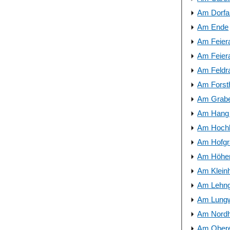
Am Dorfan
Am Ende
Am Feier
Am Feier
Am Feldra
Am Forst
Am Grab
Am Hang 
Am Hoch
Am Hofgr
Am Höhe
Am Klein
Am Lehn
Am Lungw
Am Nord
Am Obere