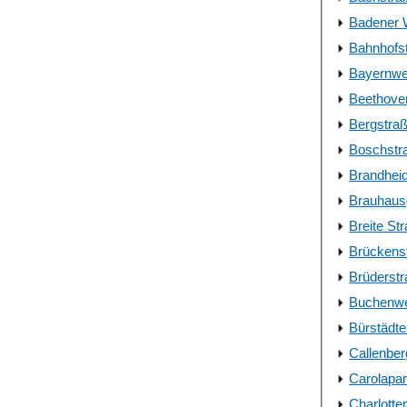
Badener
Bahnhofs
Bayernw
Beethoven
Bergstraß
Boschstra
Brandhei
Brauhau
Breite St
Brückens
Brüderst
Buchenwe
Bürstädte
Callenber
Carolapa
Charlotte