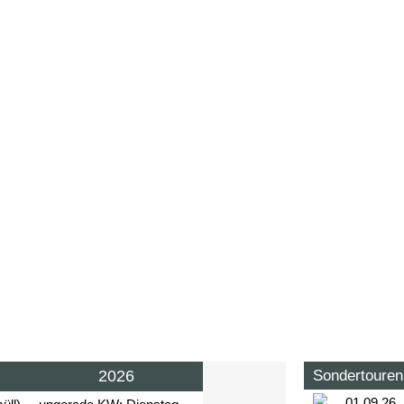
2026
Sondertouren
01.09.26