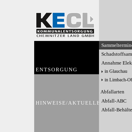
Sammeltermin
Schadstoffsa
Annahme Elekt
ENTSORGUNG
in Glauchau
in Limbach-O
Abfallarten
Abfall-ABC
HINWEISE/AKTUELLES
Abfall-Behält