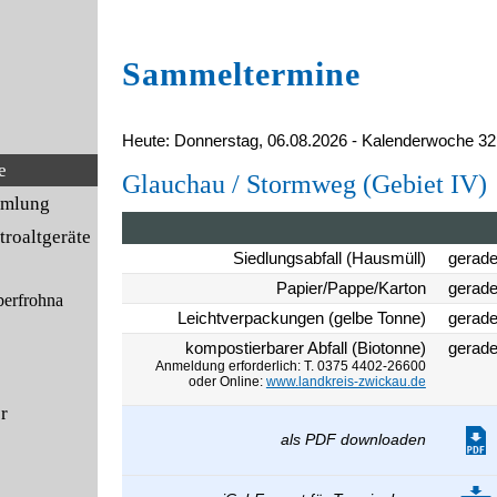
Sammeltermine
Heute: Donnerstag, 06.08.2026 - Kalenderwoche 32
e
Glauchau / Stormweg (Gebiet IV)
mmlung
roaltgeräte
Siedlungsabfall (Hausmüll)
gerad
Papier/Pappe/Karton
gerad
berfrohna
Leichtverpackungen (gelbe Tonne)
gerade
kompostierbarer Abfall (Biotonne)
gerad
Anmeldung erforderlich: T. 0375 4402-26600
oder Online:
www.landkreis-zwickau.de
er
als PDF downloaden