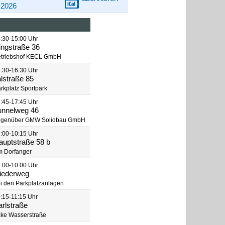
2026
:30-15:00 Uhr
ingstraße 36
triebshof KECL GmbH
:30-16:30 Uhr
alstraße 85
rkplatz Sportpark
:45-17:45 Uhr
unnelweg 46
egenüber GMW Solidbau GmbH
:00-10:15 Uhr
auptstraße 58 b
 Dorfanger
:00-10:00 Uhr
liederweg
i den Parkplatzanlagen
:15-11:15 Uhr
arlstraße
ke Wasserstraße