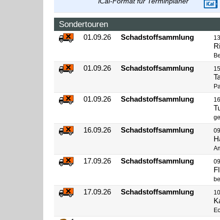
iCal-Format für Terminplaner
Sondertouren
01.09.26
Schadstoffsammlung
13
R
Be
01.09.26
Schadstoffsammlung
15
T
Pa
01.09.26
Schadstoffsammlung
16
T
g
16.09.26
Schadstoffsammlung
09
H
Am
17.09.26
Schadstoffsammlung
09
F
be
17.09.26
Schadstoffsammlung
10
K
Ec