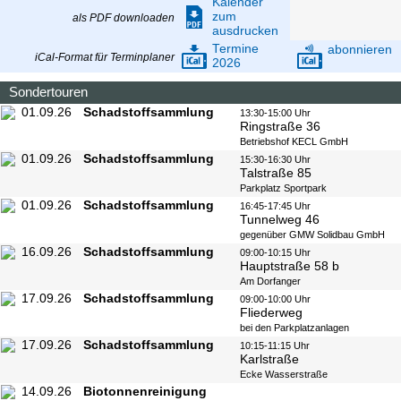
Kalender
zum
als PDF downloaden
ausdrucken
Termine
abonnieren
iCal-Format für Terminplaner
2026
Sondertouren
01.09.26
Schadstoffsammlung
13:30-15:00 Uhr
Ringstraße 36
Betriebshof KECL GmbH
01.09.26
Schadstoffsammlung
15:30-16:30 Uhr
Talstraße 85
Parkplatz Sportpark
01.09.26
Schadstoffsammlung
16:45-17:45 Uhr
Tunnelweg 46
gegenüber GMW Solidbau GmbH
16.09.26
Schadstoffsammlung
09:00-10:15 Uhr
Hauptstraße 58 b
Am Dorfanger
17.09.26
Schadstoffsammlung
09:00-10:00 Uhr
Fliederweg
bei den Parkplatzanlagen
17.09.26
Schadstoffsammlung
10:15-11:15 Uhr
Karlstraße
Ecke Wasserstraße
14.09.26
Biotonnenreinigung