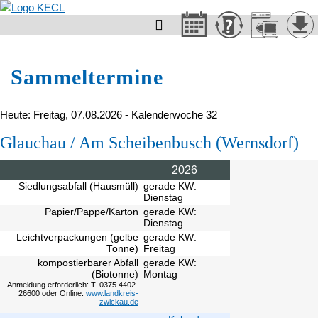

Sammeltermine
Heute: Freitag, 07.08.2026 - Kalenderwoche 32
Glauchau / Am Scheibenbusch (Wernsdorf)
2026
Siedlungsabfall (Hausmüll)
gerade KW:
Dienstag
Papier/Pappe/Karton
gerade KW:
Dienstag
Leichtverpackungen (gelbe
gerade KW:
Tonne)
Freitag
kompostierbarer Abfall
gerade KW:
(Biotonne)
Montag
Anmeldung erforderlich: T. 0375 4402-
26600 oder Online:
www.landkreis-
zwickau.de