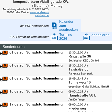
kompostierbarer Abfall
gerade KW:
(Biotonne)
Montag
Anmeldung erforderlich: T. 0375 4402-
26600 oder Online:
www.landkreis-
zwickau.de
Kalender
zum
als PDF downloaden
ausdrucken
Termine
abonnieren
iCal-Format für Terminplaner
2026
Sondertouren
01.09.26
Schadstoffsammlung
13:30-15:00 Uhr
Ringstraße 36
Betriebshof KECL GmbH
01.09.26
Schadstoffsammlung
15:30-16:30 Uhr
Talstraße 85
Parkplatz Sportpark
01.09.26
Schadstoffsammlung
16:45-17:45 Uhr
Tunnelweg 46
gegenüber GMW Solidbau GmbH
16.09.26
Schadstoffsammlung
09:00-10:15 Uhr
Hauptstraße 58 b
Am Dorfanger
17.09.26
Schadstoffsammlung
09:00-10:00 Uhr
Fliederweg