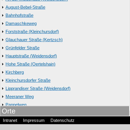
August-Bebel-Straße
Bahnhofstraße
Damaschkeweg
Forststraße (Kleinchursdorf)
Glauchauer Straße (Kertzsch)
Grünfelder Straße
Hauptstraße (Weidensdorf)
Hohe Straße (Oertelshain)
Kirchberg
Kleinchursdorfer Straße
Lipprandiser Straße (Weidensdorf)
Meeraner Weg
Pappelweg
Orte
Pestalozzistraße
BERNSDORF
Intranet
Impressum
Datenschutz
Remser Weg (Weidensdorf)
CALLENBERG
Rosa-Luxemburg-Weg