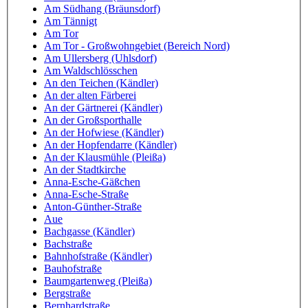
Am Südhang (Bräunsdorf)
Am Tännigt
Am Tor
Am Tor - Großwohngebiet (Bereich Nord)
Am Ullersberg (Uhlsdorf)
Am Waldschlösschen
An den Teichen (Kändler)
An der alten Färberei
An der Gärtnerei (Kändler)
An der Großsporthalle
An der Hofwiese (Kändler)
An der Hopfendarre (Kändler)
An der Klausmühle (Pleißa)
An der Stadtkirche
Anna-Esche-Gäßchen
Anna-Esche-Straße
Anton-Günther-Straße
Aue
Bachgasse (Kändler)
Bachstraße
Bahnhofstraße (Kändler)
Bauhofstraße
Baumgartenweg (Pleißa)
Bergstraße
Bernhardstraße