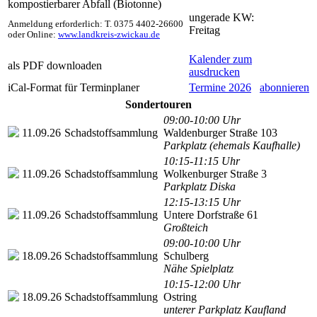
kompostierbarer Abfall (Biotonne)
ungerade KW:
Anmeldung erforderlich: T. 0375 4402-26600
Freitag
oder Online:
www.landkreis-zwickau.de
Kalender zum
als PDF downloaden
ausdrucken
iCal-Format für Terminplaner
Termine 2026
abonnieren
Sondertouren
09:00-10:00 Uhr
11.09.26
Schadstoffsammlung
Waldenburger Straße 103
Parkplatz (ehemals Kaufhalle)
10:15-11:15 Uhr
11.09.26
Schadstoffsammlung
Wolkenburger Straße 3
Parkplatz Diska
12:15-13:15 Uhr
11.09.26
Schadstoffsammlung
Untere Dorfstraße 61
Großteich
09:00-10:00 Uhr
18.09.26
Schadstoffsammlung
Schulberg
Nähe Spielplatz
10:15-12:00 Uhr
18.09.26
Schadstoffsammlung
Ostring
unterer Parkplatz Kaufland