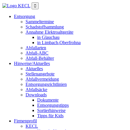

Entsorgung
Sammeltermine
Schadstoffsammlung
Annahme Elektroaltgeräte
in Glauchau
in Limbach-Oberfrohna
Abfallarten
Abfall-ABC
Abfall-Behälter
Hinweise/Aktuelles
Aktuelles
Stellenangebote
Abfallvermeidung
Entsorgungsrichtlinien
Abfallsäcke
Downloads
Dokumente
Entsorgungstipps
Sortierhinweise
Tipps für Kids
Firmenprofil
KECL