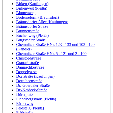
Birken (Kaufungen)
Birkenweg (Pleißa)
Blumenweg
Bodenreform (Bräunsdorf)
Bräunsdorfer Allee (Kaufungen)
Bräunsdorfer Straße
Brunnenstraße
Buchenweg (Pleißa)
Burgstädter Straße
Chemnitzer Straße HNr. 123 - 133 und 102 - 120
(Kändler)
Chemnitzer Straße HNr. 5 - 121 und 2 - 100
Christophstraße
Cranachstraße
Damaschkestraße
Doppelgasse
Dorfstraße (Kaufungen)
Dorotheenstraße
Dr.-Goerdeler-Straße
Dr.-Neideck-Straße
Dürerplatz
Eichelbergstraße (Pleißa)
Färberweg
Feldsteig (Pleißa)
Feldstraße