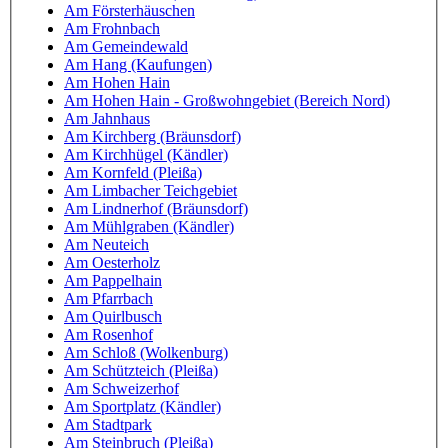
Am Försterhäuschen
Am Frohnbach
Am Gemeindewald
Am Hang (Kaufungen)
Am Hohen Hain
Am Hohen Hain - Großwohngebiet (Bereich Nord)
Am Jahnhaus
Am Kirchberg (Bräunsdorf)
Am Kirchhügel (Kändler)
Am Kornfeld (Pleißa)
Am Limbacher Teichgebiet
Am Lindnerhof (Bräunsdorf)
Am Mühlgraben (Kändler)
Am Neuteich
Am Oesterholz
Am Pappelhain
Am Pfarrbach
Am Quirlbusch
Am Rosenhof
Am Schloß (Wolkenburg)
Am Schützteich (Pleißa)
Am Schweizerhof
Am Sportplatz (Kändler)
Am Stadtpark
Am Steinbruch (Pleißa)