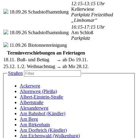
12:15-13:15 Uhr
Kellerwiese
18.09.26
Schadstoffsammlung
Parkplatz Freizeitbad
„Limbomar“
16:15-17:15 Uhr
18.09.26
Schadstoffsammlung
Am Schloß
Parkplatz
11.09.26
Biotonnenreinigung
Terminverschiebungen an Feiertagen
18.11.
Buß- und Bettag
→ ab Do 19.11.
25.12.
1./2. Weihnachtstag
→ ab Mo 28.12.
Straßen
Ackerweg
Ahornweg (Pleißa)
Albert-Einstein-Straße
Albertstraße
Alexanderweg
Am Bahnhof (Kändler)
Am Berg
Am Birkenhain
Am Dorfteich (Kändler)
Am Eichenwald (Wolkenburg)