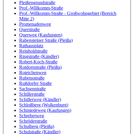
Pleißengrundstraße
Prof.-Willkomm-Straße
Prof.-Willkomm-Straße - Großwohngebiet (Bereich
Mitte 2)
Promenadenweg
Querstraße
Querweg (Kaufungen)
Rabensteiner Straße (Pleißa)
Rathausplatz
Reinholdstraße
Ringstraße (Kändler)
Robert-Koch-Straße
Rotdornstraße (Pleißa)
Roteichenweg
Rubensstraße
Rußdorfer Straße
Sachsenstraße
Schillerstraße
Schillerweg (Kändler)
Schloßberg (Wolkenburg)
Schmiedeweg (Kaufungen)
Schreberweg
Schröderstraße
Schulberg (Pleißa)
Schulstraße (Kändler)