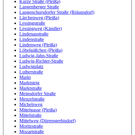
Kurze Straße (Pleißa)
Langenberger Straße
Langenchursdorfer Straße (Bräunsdorf)
Lärchenweg (Pleißa)
Lessingstraße
Lessingweg (Kändler)
Lindenaustraße
Lindenstraße
Lindenweg (Pleißa)
Löbelgäßchen (Pleißa)
Ludwig-Jahn-Straße
Ludwig-Richter-Straße
Ludwigplatz
Lutherstraße
Markt
Marktsteig
Marktstraße
Meinsdorfer Straße
Menzelstraße
Michelsweg
Mittelgasse (Pleißa)
Mittelstraße
Mittelweg (Dürrengerbisdorf)
Moritzstraße
Mozartstraße