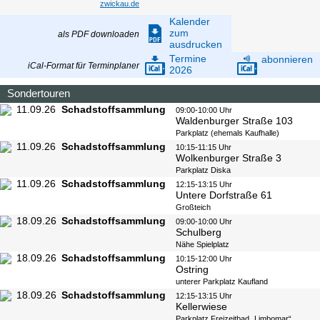
zwickau.de
Kalender
zum
als PDF downloaden
ausdrucken
Termine
abonnieren
iCal-Format für Terminplaner
2026
Sondertouren
11.09.26
Schadstoffsammlung
09:00-10:00 Uhr
Waldenburger Straße 103
Parkplatz (ehemals Kaufhalle)
11.09.26
Schadstoffsammlung
10:15-11:15 Uhr
Wolkenburger Straße 3
Parkplatz Diska
11.09.26
Schadstoffsammlung
12:15-13:15 Uhr
Untere Dorfstraße 61
Großteich
18.09.26
Schadstoffsammlung
09:00-10:00 Uhr
Schulberg
Nähe Spielplatz
18.09.26
Schadstoffsammlung
10:15-12:00 Uhr
Ostring
unterer Parkplatz Kaufland
18.09.26
Schadstoffsammlung
12:15-13:15 Uhr
Kellerwiese
Parkplatz Freizeitbad „Limbomar“