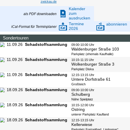
zwickau.de
Kalender
zum
als PDF downloaden
ausdrucken
Termine
abonnieren
iCal-Format für Terminplaner
2026
Sondertouren
11.09.26
Schadstoffsammlung
09:00-10:00 Uhr
Waldenburger Straße 103
Parkplatz (ehemals Kaufhalle)
11.09.26
Schadstoffsammlung
10:15-11:15 Uhr
Wolkenburger Straße 3
Parkplatz Diska
11.09.26
Schadstoffsammlung
12:15-13:15 Uhr
Untere Dorfstraße 61
Großteich
18.09.26
Schadstoffsammlung
09:00-10:00 Uhr
Schulberg
Nähe Spielplatz
18.09.26
Schadstoffsammlung
10:15-12:00 Uhr
Ostring
unterer Parkplatz Kaufland
18.09.26
Schadstoffsammlung
12:15-13:15 Uhr
Kellerwiese
Parkplatz Freizeitbad „Limbomar“