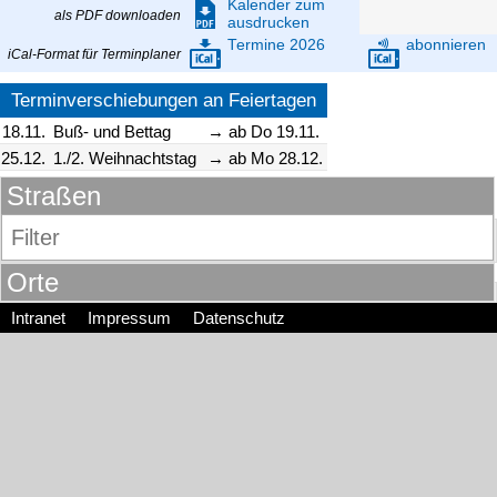
Kalender zum
als PDF downloaden
ausdrucken
Termine 2026
abonnieren
iCal-Format für Terminplaner
Terminverschiebungen an Feiertagen
18.11.
Buß- und Bettag
→ ab Do 19.11.
25.12.
1./2. Weihnachtstag
→ ab Mo 28.12.
Straßen
Orte
Adolph-Menzel-Weg
BERNSDORF
Agricolastraße (GWG)
Intranet
Impressum
Datenschutz
CALLENBERG
Agricolastraße 1-7, 2-6
GERSDORF
Agricolastraße 9-17, 10
GLAUCHAU
Ahornweg
HOHENSTEIN-ERNSTTHAL
Albert-Funk-Straße (GWG)
LICHTENSTEIN
Alexanderstraße
LIMBACH-OBERFROHNA