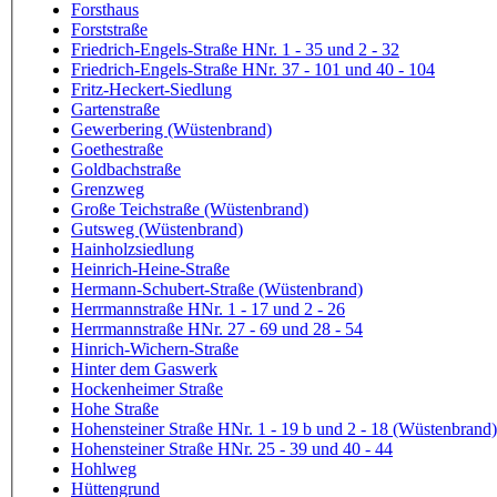
Forsthaus
Forststraße
Friedrich-Engels-Straße HNr. 1 - 35 und 2 - 32
Friedrich-Engels-Straße HNr. 37 - 101 und 40 - 104
Fritz-Heckert-Siedlung
Gartenstraße
Gewerbering (Wüstenbrand)
Goethestraße
Goldbachstraße
Grenzweg
Große Teichstraße (Wüstenbrand)
Gutsweg (Wüstenbrand)
Hainholzsiedlung
Heinrich-Heine-Straße
Hermann-Schubert-Straße (Wüstenbrand)
Herrmannstraße HNr. 1 - 17 und 2 - 26
Herrmannstraße HNr. 27 - 69 und 28 - 54
Hinrich-Wichern-Straße
Hinter dem Gaswerk
Hockenheimer Straße
Hohe Straße
Hohensteiner Straße HNr. 1 - 19 b und 2 - 18 (Wüstenbrand)
Hohensteiner Straße HNr. 25 - 39 und 40 - 44
Hohlweg
Hüttengrund