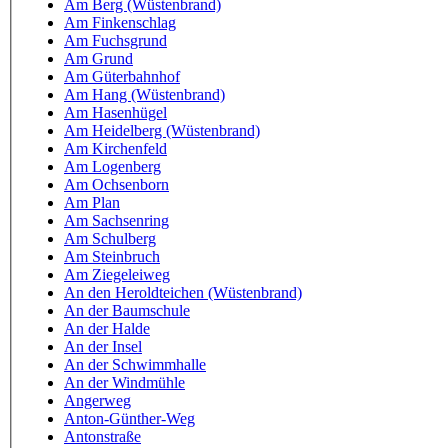
Am Berg (Wüstenbrand)
Am Finkenschlag
Am Fuchsgrund
Am Grund
Am Güterbahnhof
Am Hang (Wüstenbrand)
Am Hasenhügel
Am Heidelberg (Wüstenbrand)
Am Kirchenfeld
Am Logenberg
Am Ochsenborn
Am Plan
Am Sachsenring
Am Schulberg
Am Steinbruch
Am Ziegeleiweg
An den Heroldteichen (Wüstenbrand)
An der Baumschule
An der Halde
An der Insel
An der Schwimmhalle
An der Windmühle
Angerweg
Anton-Günther-Weg
Antonstraße