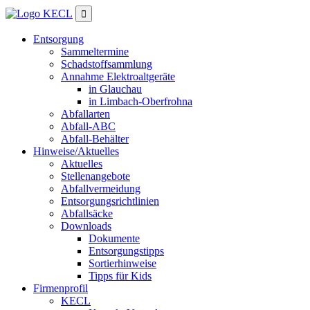

Entsorgung
Sammeltermine
Schadstoffsammlung
Annahme Elektroaltgeräte
in Glauchau
in Limbach-Oberfrohna
Abfallarten
Abfall-ABC
Abfall-Behälter
Hinweise/Aktuelles
Aktuelles
Stellenangebote
Abfallvermeidung
Entsorgungsrichtlinien
Abfallsäcke
Downloads
Dokumente
Entsorgungstipps
Sortierhinweise
Tipps für Kids
Firmenprofil
KECL