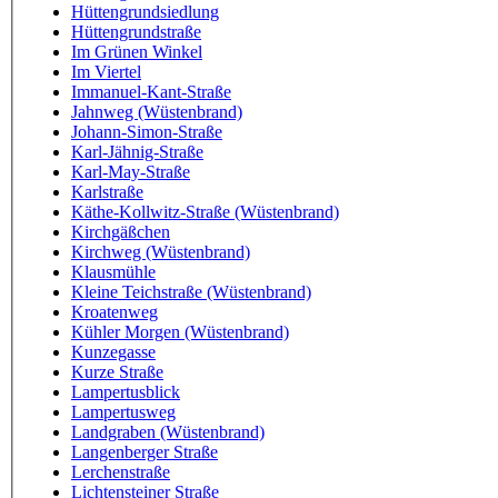
Hüttengrundsiedlung
Hüttengrundstraße
Im Grünen Winkel
Im Viertel
Immanuel-Kant-Straße
Jahnweg (Wüstenbrand)
Johann-Simon-Straße
Karl-Jähnig-Straße
Karl-May-Straße
Karlstraße
Käthe-Kollwitz-Straße (Wüstenbrand)
Kirchgäßchen
Kirchweg (Wüstenbrand)
Klausmühle
Kleine Teichstraße (Wüstenbrand)
Kroatenweg
Kühler Morgen (Wüstenbrand)
Kunzegasse
Kurze Straße
Lampertusblick
Lampertusweg
Landgraben (Wüstenbrand)
Langenberger Straße
Lerchenstraße
Lichtensteiner Straße