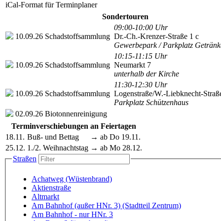
iCal-Format für Terminplaner
Sondertouren
09:00-10:00 Uhr
10.09.26
Schadstoffsammlung
Dr.-Ch.-Krenzer-Straße 1 c
Gewerbepark / Parkplatz Getränk
10:15-11:15 Uhr
10.09.26
Schadstoffsammlung
Neumarkt 7
unterhalb der Kirche
11:30-12:30 Uhr
10.09.26
Schadstoffsammlung
Logenstraße/W.-Liebknecht-Straß
Parkplatz Schützenhaus
02.09.26
Biotonnenreinigung
Terminverschiebungen an Feiertagen
18.11.
Buß- und Bettag
→ ab Do 19.11.
25.12.
1./2. Weihnachtstag
→ ab Mo 28.12.
Straßen
Achatweg (Wüstenbrand)
Aktienstraße
Altmarkt
Am Bahnhof (außer HNr. 3) (Stadtteil Zentrum)
Am Bahnhof - nur HNr. 3