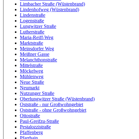
Limbacher Straße (Wüstenbrand)
Lindenhofweg (Wüstenbrand)
Lindenstraße
Logenstraße
Lungwitzer Straße
Lutherstraße
Maria-Reiff-Weg
Marktstraße
Meinsdorfer Weg
Meißner Gasse
Melanchthonstraße
Mittelstraße
Möckelweg
Mühlenweg
Neue Straße
Neumarkt
Nutzunger Straße
Oberlungwitzer Straße (Wüstenbrand)
Oststraße - nur Großwohngebiet
Oststraße - ohne Großwohngebiet
Ottostraße
Paul-Greifzu-Straße
Pestalozzistraße
Pfaffenberg
Pfarrhain