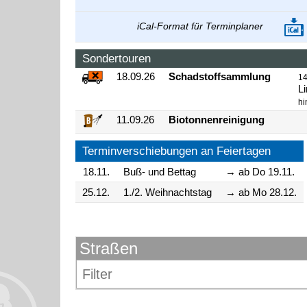
iCal-Format für Terminplaner
Sondertouren
18.09.26
Schadstoffsammlung
14
L
hi
11.09.26
Biotonnenreinigung
Terminverschiebungen an Feiertagen
18.11.
Buß- und Bettag
→ ab Do 19.11.
25.12.
1./2. Weihnachtstag
→ ab Mo 28.12.
Straßen
Am Rittergut