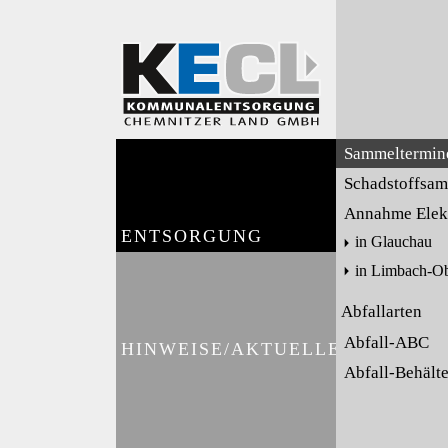
Sammeltermin
Schadstoffsa
Annahme Elekt
ENTSORGUNG
in Glauchau
in Limbach-O
Abfallarten
Abfall-ABC
HINWEISE/AKTUELLES
Abfall-Behält