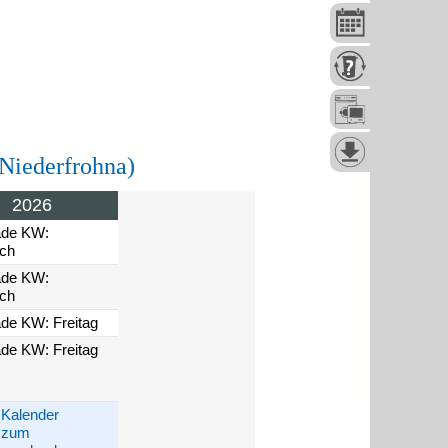
(Niederfrohna)
2026
ade KW:
och
ade KW:
och
de KW: Freitag
de KW: Freitag
Kalender
zum