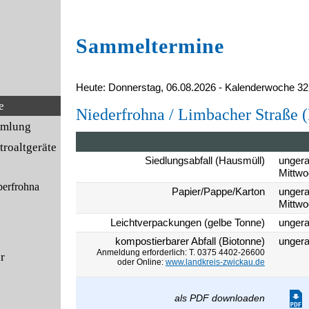
Sammeltermine
Heute: Donnerstag, 06.08.2026 - Kalenderwoche 32
e
Niederfrohna / Limbacher Straße 
mmlung
roaltgeräte
Siedlungsabfall (Hausmüll)
unger
Mittw
berfrohna
Papier/Pappe/Karton
unger
Mittw
Leichtverpackungen (gelbe Tonne)
ungera
kompostierbarer Abfall (Biotonne)
ungera
Anmeldung erforderlich: T. 0375 4402-26600
er
oder Online:
www.landkreis-zwickau.de
als PDF downloaden