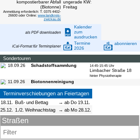
kompostierbarer Abfall
ungerade KW:
(Biotonne)
Freitag
Anmeldung erforderlich: T. 0375 4402-
26600 oder Online:
www.landkreis-
zwickau.de
Kalender
zum
als PDF downloaden
ausdrucken
Termine
abonnieren
iCal-Format für Terminplaner
2026
Sondertouren
18.09.26
Schadstoffsammlung
14:45-15:45 Uhr
Limbacher Straße 18
hinter Physiotherapie
11.09.26
Biotonnenreinigung
Terminverschiebungen an Feiertagen
18.11.
Buß- und Bettag
→ ab Do 19.11.
25.12.
1./2. Weihnachtstag
→ ab Mo 28.12.
Straßen